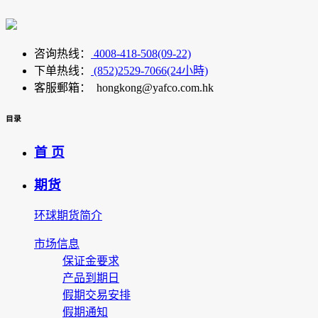
咨询热线：
4008-418-508(09-22)
下单热线：
(852)2529-7066(24小時)
客服郵箱： hongkong@yafco.com.hk
目录
首 页
期货
环球期货简介
市场信息
保证金要求
产品到期日
假期交易安排
假期通知