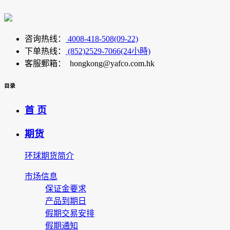
咨询热线：
4008-418-508(09-22)
下单热线：
(852)2529-7066(24小時)
客服郵箱： hongkong@yafco.com.hk
目录
首 页
期货
环球期货简介
市场信息
保证金要求
产品到期日
假期交易安排
假期通知