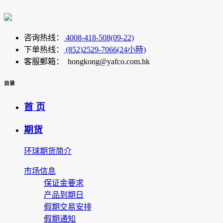
咨询热线：
4008-418-508(09-22)
下单热线：
(852)2529-7066(24小時)
客服郵箱： hongkong@yafco.com.hk
目录
首 页
期货
环球期货简介
市场信息
保证金要求
产品到期日
假期交易安排
假期通知