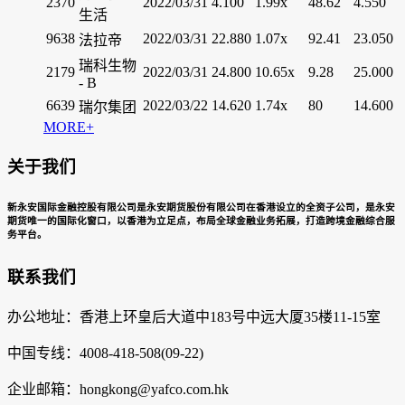
2370
2022/03/31
4.100
1.99x
48.62
4.550
生活
9638
2022/03/31
22.880
1.07x
92.41
23.050
法拉帝
瑞科生物
2179
2022/03/31
24.800
10.65x
9.28
25.000
- B
6639
2022/03/22
14.620
1.74x
80
14.600
瑞尔集团
MORE+
关于我们
新永安国际金融控股有限公司是永安期货股份有限公司在香港设立的全资子公司，是永安
期货唯一的国际化窗口，以香港为立足点，布局全球金融业务拓展，打造跨境金融综合服
务平台。
联系我们
办公地址：香港上环皇后大道中183号中远大厦35楼11-15室
中国专线：4008-418-508(09-22)
企业邮箱：hongkong@yafco.com.hk